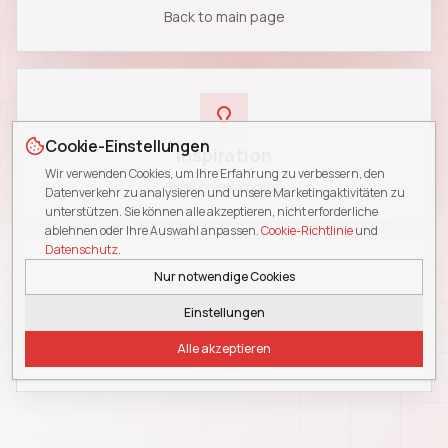
Back to main page
Cookie-Einstellungen
Inspiration
Wir verwenden Cookies, um Ihre Erfahrung zu verbessern, den
Explore examples
Datenverkehr zu analysieren und unsere Marketingaktivitäten zu
unterstützen. Sie können alle akzeptieren, nicht erforderliche
ablehnen oder Ihre Auswahl anpassen.
Cookie-Richtlinie
und
Datenschutz
.
Nur notwendige Cookies
Einstellungen
Blog
Alle akzeptieren
Read insights