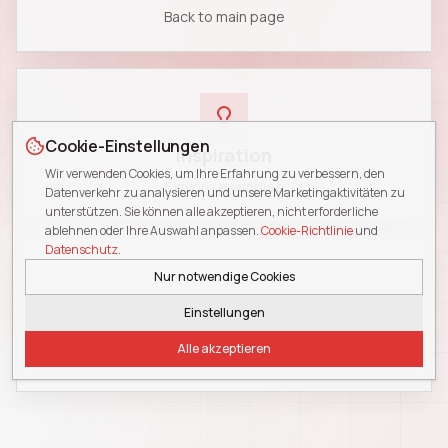
Back to main page
Cookie-Einstellungen
Inspiration
Wir verwenden Cookies, um Ihre Erfahrung zu verbessern, den
Explore examples
Datenverkehr zu analysieren und unsere Marketingaktivitäten zu
unterstützen. Sie können alle akzeptieren, nicht erforderliche
ablehnen oder Ihre Auswahl anpassen.
Cookie-Richtlinie
und
Datenschutz
.
Nur notwendige Cookies
Einstellungen
Blog
Alle akzeptieren
Read insights