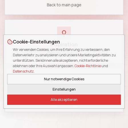
Back to main page
Cookie-Einstellungen
Inspiration
Wir verwenden Cookies, um Ihre Erfahrung zu verbessern, den
Explore examples
Datenverkehr zu analysieren und unsere Marketingaktivitäten zu
unterstützen. Sie können alle akzeptieren, nicht erforderliche
ablehnen oder Ihre Auswahl anpassen.
Cookie-Richtlinie
und
Datenschutz
.
Nur notwendige Cookies
Einstellungen
Blog
Alle akzeptieren
Read insights