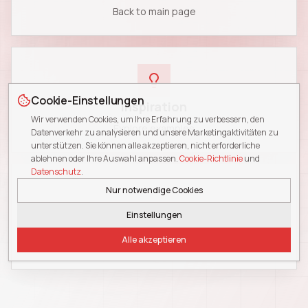
Back to main page
Cookie-Einstellungen
Inspiration
Wir verwenden Cookies, um Ihre Erfahrung zu verbessern, den
Explore examples
Datenverkehr zu analysieren und unsere Marketingaktivitäten zu
unterstützen. Sie können alle akzeptieren, nicht erforderliche
ablehnen oder Ihre Auswahl anpassen.
Cookie-Richtlinie
und
Datenschutz
.
Nur notwendige Cookies
Einstellungen
Blog
Alle akzeptieren
Read insights